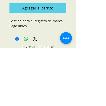
Agregar al carrito
Gestion para el registro de marca. 
Pago único.
Regresar al Catálogo
MATRIZ:
C.1A No. 324 x 42 Y 44
Col. Campestre
Mérida, Yuc.
México.