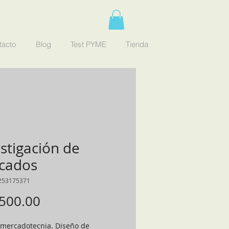
tacto
Blog
Test PYME
Tienda
stigación de
cados
253175371
Precio
500.00
 mercadotecnia. Diseño de 