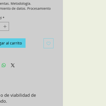
entas. Metodología. 
miento de datos. Procesamiento 
nformación. Recomendaciones.
d
*
ar al carrito
io de viabilidad de
do.