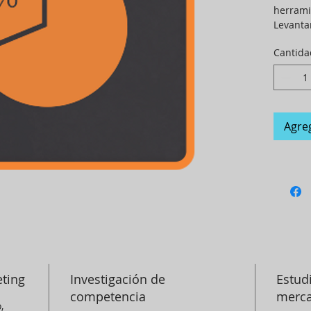
herrami
Levanta
de la i
Cantida
Agreg
eting
Investigación de
Estud
competencia
merca
, 